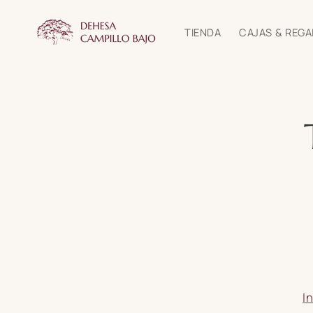
Ir
directamente
al contenido
TIENDA
CAJAS & REG
I